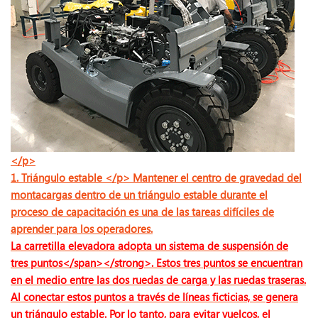
</p>
1. Triángulo estable </p> Mantener el centro de gravedad del
montacargas dentro de un triángulo estable durante el
proceso de capacitación es una de las tareas difíciles de
aprender para los operadores.
La carretilla elevadora adopta un sistema de suspensión de
tres puntos</span></strong>. Estos tres puntos se encuentran
en el medio entre las dos ruedas de carga y las ruedas traseras.
Al conectar estos puntos a través de líneas ficticias, se genera
un triángulo estable. Por lo tanto, para evitar vuelcos, el