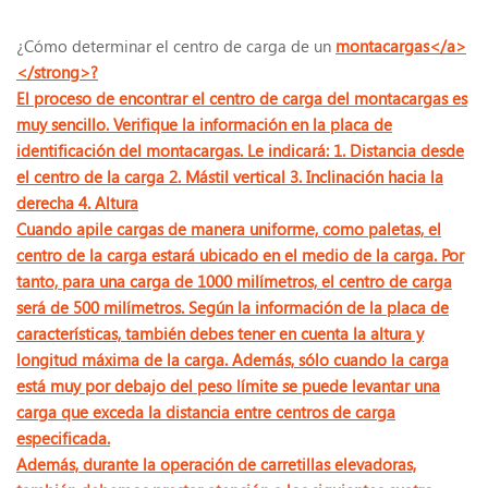
¿Cómo determinar el centro de carga de un
montacargas</a>
</strong>?
El proceso de encontrar el centro de carga del montacargas es
muy sencillo. Verifique la información en la placa de
identificación del montacargas. Le indicará: 1. Distancia desde
el centro de la carga 2. Mástil vertical 3. Inclinación hacia la
derecha 4. Altura
Cuando apile cargas de manera uniforme, como paletas, el
centro de la carga estará ubicado en el medio de la carga. Por
tanto, para una carga de 1000 milímetros, el centro de carga
será de 500 milímetros. Según la información de la placa de
características, también debes tener en cuenta la altura y
longitud máxima de la carga. Además, sólo cuando la carga
está muy por debajo del peso límite se puede levantar una
carga que exceda la distancia entre centros de carga
especificada.
Además, durante la operación de carretillas elevadoras,