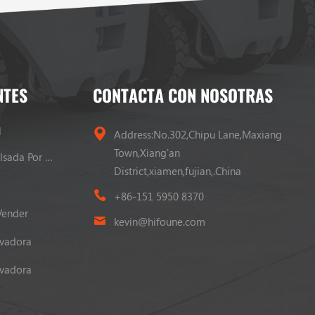
NTES
CONTACTA CON NOSOTRAS
l
Address:No.302,Chipu Lane,Maxiang
Town,Xiang'an
Carretilla Elevadora Propulsada Por GLP
District,xiamen,fujian,.China
+86-151 5950 8370
Vender
kevin@hifoune.com
evadora
evadora