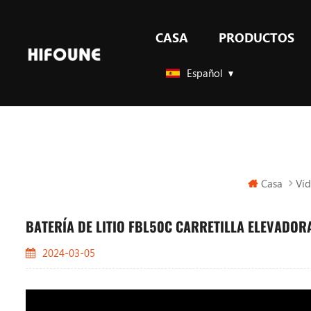
CASA
PRODUCTOS
GLP Y GAS carretillas elevadoras contrapesadas
Español
Casa
Víd
BATERÍA DE LITIO FBL50C CARRETILLA ELEVADO
2024-03-05