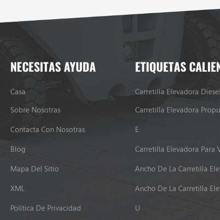
NECESITAS AYUDA
ETIQUETAS CALIE
Casa
Carretilla Elevadora Diese
Sobre Nosotras
Contacta Con Nosotras
E
Blog
Carretilla Elevadora Para 
Mapa Del Sitio
Ancho De La Carretilla El
XML
Ancho De La Carretilla El
Política De Privacidad
U