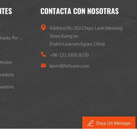
NTES
CONTACTA CON NOSOTRAS
l
Address:No.302,Chipu Lane,Maxiang
Town,Xiang'an
Carretilla Elevadora Propulsada Por GLP
District,xiamen,fujian,.China
+86-151 5950 8370
Vender
kevin@hifoune.com
evadora
evadora
l
Deja Un Mensaje