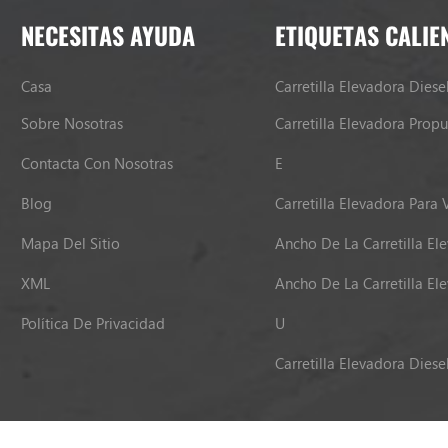
NECESITAS AYUDA
ETIQUETAS CALIE
Casa
Carretilla Elevadora Diese
Sobre Nosotras
Contacta Con Nosotras
E
Blog
Carretilla Elevadora Para 
Mapa Del Sitio
Ancho De La Carretilla El
XML
Ancho De La Carretilla El
Política De Privacidad
U
Carretilla Elevadora Diese