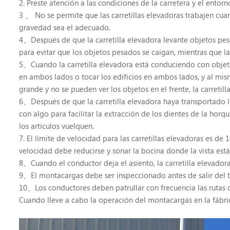
2. Preste atención a las condiciones de la carretera y el ento
3 、 No se permite que las carretillas elevadoras trabajen cu
gravedad sea el adecuado.
4、Después de que la carretilla elevadora levante objetos pesa
para evitar que los objetos pesados ​​se caigan, mientras que l
5、Cuando la carretilla elevadora está conduciendo con objetos
en ambos lados o tocar los edificios en ambos lados, y al mismo
grande y no se pueden ver los objetos en el frente, la carreti
6、Después de que la carretilla elevadora haya transportado los
con algo para facilitar la extracción de los dientes de la horq
los artículos vuelquen.
7. El límite de velocidad para las carretillas elevadoras es de 
velocidad debe reducirse y sonar la bocina donde la vista est
8、Cuando el conductor deja el asiento, la carretilla elevador
9、El montacargas debe ser inspeccionado antes de salir del tr
10、Los conductores deben patrullar con frecuencia las rutas d
Cuando lleve a cabo la operación del montacargas en la fábric