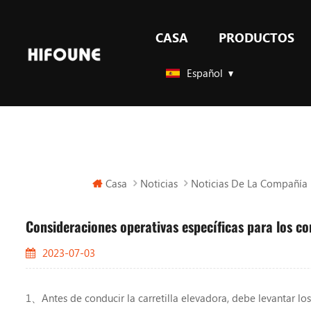
CASA
PRODUCTOS
GLP Y GAS carretillas elevadoras contrapesadas
Español
Casa
Noticias
Noticias De La Compañía
Consideraciones operativas específicas para los co
2023-07-03
1、Antes de conducir la carretilla elevadora, debe levantar los