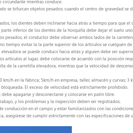
rno circundante mientras conduce.
ando se bifurcan objetos pesados; cuando el centro de gravedad se d
dos, los dientes deben inclinarse hacia atrás a tiempo para que el 
a parte inferior de los dientes de la horquilla debe dejar el suelo un
 pesados, el conductor debe observar ambos lados de la carretera y
 tiempo evitar la la parte superior de los artículos se cuelguen de l
lla elevadora se puede conducir hacia atrás y alguien debe ser super
 artículos al lugar, debe colocarse de acuerdo con la posición reque
uilla de la carretilla elevadora, mientras que la velocidad de descen
10 km/h en la fábrica; 5km/h en empresa, taller, almacén y curvas; 3 k
á bloqueada. El exceso de velocidad está estrictamente prohibido.
a debe apagarse y desconectarse y colocarse en patín libre.
abajo, y los problemas y la inspección deben ser registrados.
e conducción en el campo y estar familiarizados con las condiciones
a, asegúrese de cumplir estrictamente con las especificaciones de 