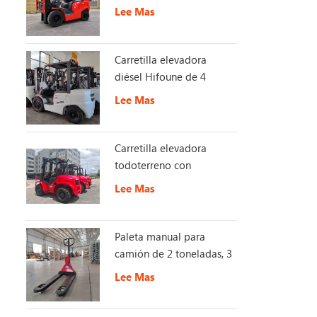
con EURO Stage 5
Lee Mas
Carretilla elevadora
diésel Hifoune de 4
toneladas con motor
Lee Mas
KUBOTA
Carretilla elevadora
todoterreno con
interruptor de 2,5 -3,5
Lee Mas
toneladas 4X4 2WD/4WD
Paleta manual para
camión de 2 toneladas, 3
toneladas y 5 toneladas
Lee Mas