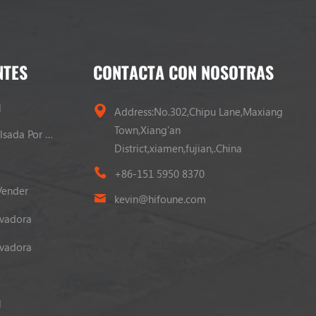
NTES
CONTACTA CON NOSOTRAS
l
Address:No.302,Chipu Lane,Maxiang
Town,Xiang'an
Carretilla Elevadora Propulsada Por GLP
District,xiamen,fujian,.China
+86-151 5950 8370
Vender
kevin@hifoune.com
evadora
evadora
l