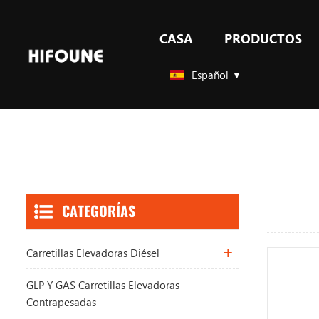
CASA
PRODUCTOS
GLP Y GAS carretillas elevadoras contrapesadas
Español
CATEGORÍAS
Carretillas Elevadoras Diésel
GLP Y GAS Carretillas Elevadoras
Contrapesadas