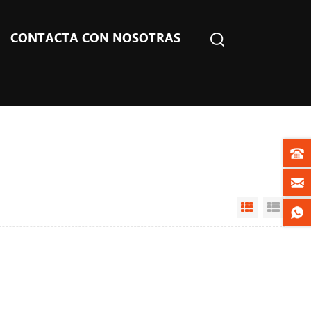
CONTACTA CON NOSOTRAS
Grid View
List V