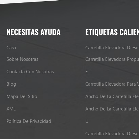
NECESITAS AYUDA
ETIQUETAS CALIE
Casa
Carretilla Elevadora Diese
Sobre Nosotras
Contacta Con Nosotras
E
Blog
Carretilla Elevadora Para 
Mapa Del Sitio
Ancho De La Carretilla El
XML
Ancho De La Carretilla El
Política De Privacidad
U
Carretilla Elevadora Diese