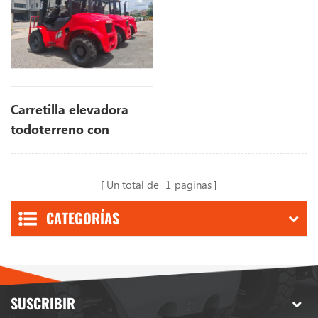
Carretilla elevadora
todoterreno con
interruptor de 2,5 -3,5
toneladas 4X4
Un total de
1
paginas
2WD/4WD
CATEGORÍAS
SUSCRIBIR