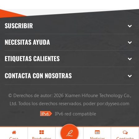
SUSCRIBIR
NECESITAS AYUDA
ETIQUETAS CALIENTES
CONTACTA CON NOSOTRAS
© Derechos de autor: 2026 Xiamen Hifoune Technology Co.,
Ltd. Todos los derechos reservados.
poder por:
dyyseo.com
IPv6 red compatible
Casa
Productos
Noticias
Contacto