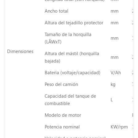
Ancho total
mm
20
Altura del tejadillo protector
mm
24
Tamaño de la horquilla
mm
12
(LÃWxT)
Dimensiones
Altura del mástil (horquilla
mm
25
bajada)
Batería (voltaje/capacidad)
V/Ah
2Ã
Peso del camión
kg
79
Capacidad del tanque de
L
14
combustible
Modelo de motor
PS
Potencia nominal
KW/rpm
77