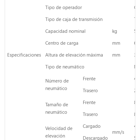
Tipo de operador
Co
Tipo de caja de transmisión
Tr
Capacidad nominal
kg
50
Centro de carga
mm
60
Especificaciones
Altura de elevación máxima
mm
30
Tipo de neumático
Ne
Frente
4
Número de
neumático
Trasero
2
Frente
8.
Tamaño de
neumático
Trasero
8.
Cargado
46
Velocidad de
mm/s
elevación
Descargado
50