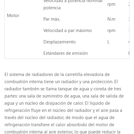
Velocidad
a
potencia nominal
rpm
23
potencia
Motor
Par máx.
N.m
32
Velocidad
a
par máximo
rpm
17
Desplazamiento
L
4.
Estándares de emisión
EP
El sistema de radiadores de la carretilla elevadora de
combustión interna tiene un radiador y una protección. El
radiador también se llama tanque de agua y consta de tres
partes: una sala de suministro de agua, una sala de salida de
agua y un núcleo de disipación de calor. El líquido de
refrigeración fluye en el núcleo del radiador y el aire pasa a
través del núcleo del radiador, de modo que el agua de
refrigeración transfiere el calor absorbido del motor de
combustión interna al aire exterior, lo que puede reducir la