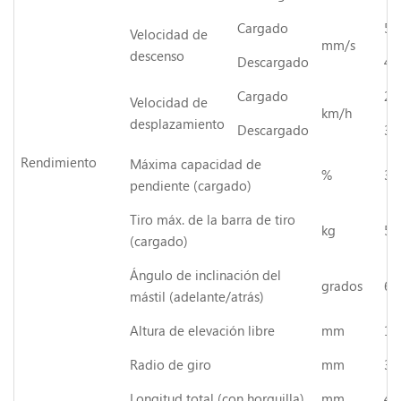
Cargado
50
Velocidad de
mm/s
descenso
Descargado
45
Cargado
25
Velocidad de
km/h
desplazamiento
Descargado
30
Rendimiento
Máxima capacidad de
%
33
pendiente (cargado)
Tiro máx. de la barra de tiro
kg
55
(cargado)
Ángulo de inclinación del
grados
6/
mástil (adelante/atrás)
Altura de elevación libre
mm
14
Radio de giro
mm
32
Longitud total (con horquilla)
mm
44