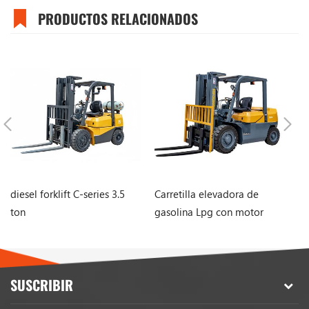
PRODUCTOS RELACIONADOS
diesel forklift C-series 3.5
Carretilla elevadora de
Ca
ton
gasolina Lpg con motor
se
Nissan de 2,5 toneladas y
2500 kg con mástil de 3
etapas
SUSCRIBIR