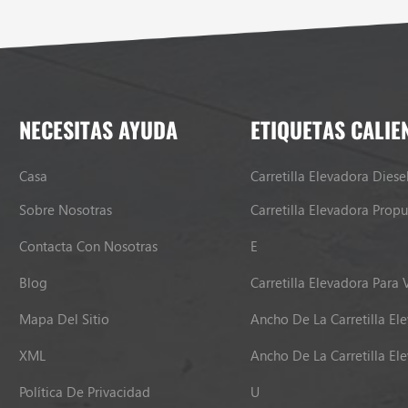
NECESITAS AYUDA
ETIQUETAS CALIE
Casa
Carretilla Elevadora Diese
Sobre Nosotras
Contacta Con Nosotras
E
Blog
Carretilla Elevadora Para 
Mapa Del Sitio
Ancho De La Carretilla El
XML
Ancho De La Carretilla El
Política De Privacidad
U