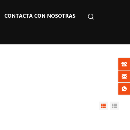
CONTACTA CON NOSOTRAS
Grid View
List V