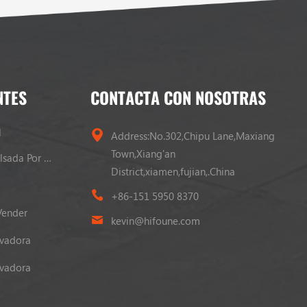
NTES
CONTACTA CON NOSOTRAS
l
Address:No.302,Chipu Lane,Maxiang
Town,Xiang'an
Carretilla Elevadora Propulsada Por GLP
District,xiamen,fujian,.China
+86-151 5950 8370
Vender
kevin@hifoune.com
evadora
evadora