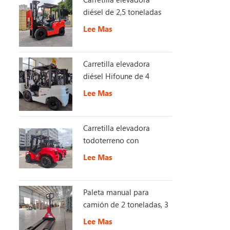
diésel de 2,5 toneladas
con EURO Stage 5
Lee Mas
Carretilla elevadora
diésel Hifoune de 4
toneladas con motor
Lee Mas
KUBOTA
Carretilla elevadora
todoterreno con
interruptor de 2,5 -3,5
Lee Mas
toneladas 4X4 2WD/4WD
Paleta manual para
camión de 2 toneladas, 3
toneladas y 5 toneladas
Lee Mas