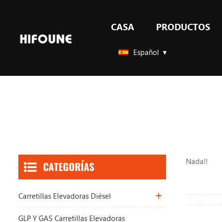
CASA
PRODUCTOS
GLP Y GAS carretillas elevadoras contrapesadas
Español
Nada!!
CATEGORÍAS
Carretillas Elevadoras Diésel
GLP Y GAS Carretillas Elevadoras