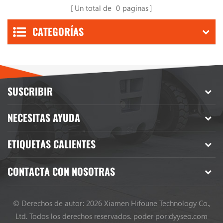
Un total de
0
paginas
CATEGORÍAS
SUSCRIBIR
NECESITAS AYUDA
ETIQUETAS CALIENTES
CONTACTA CON NOSOTRAS
© Derechos de autor: 2026 Xiamen Hifoune Technology Co.,
Ltd. Todos los derechos reservados.
poder por:
dyyseo.com