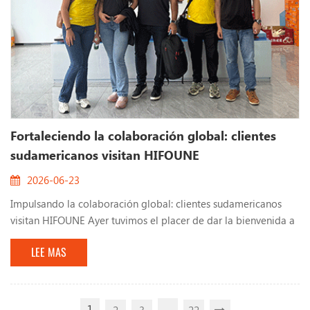
Fortaleciendo la colaboración global: clientes
sudamericanos visitan HIFOUNE
2026-06-23
Impulsando la colaboración global: clientes sudamericanos
visitan HIFOUNE Ayer tuvimos el placer de dar la bienvenida a
nuestros socios sudamericanos en la sede de HIFOUNE. Esta
LEE MAS
visita subrayó nuestro compromiso de fomentar sólidas
relaciones internacionales y ofrecer soluciones a medida. A
nuestros clientes se les ofreció un recorrido inmersivo por
nuestra planta de producción. Lo más destacado f...
1
...
2
3
22