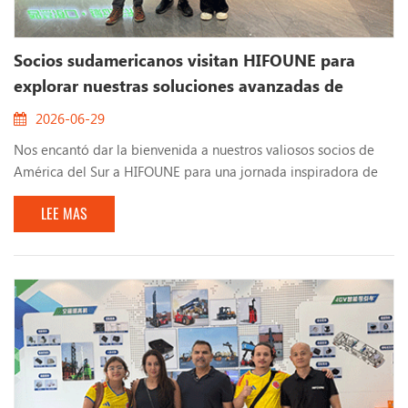
Socios sudamericanos visitan HIFOUNE para
explorar nuestras soluciones avanzadas de
montacargas
2026-06-29
Nos encantó dar la bienvenida a nuestros valiosos socios de
América del Sur a HIFOUNE para una jornada inspiradora de
colaboración, innovación y conversaciones significativas. La
LEE MAS
visita comenzó con un recorrido guiado por nuestras modernas
instalaciones de fabricación y nuestro centro de repuestos,
donde nuestros invitados obtuvieron de primera mano
información sobre las avanzadas capacidades de p...