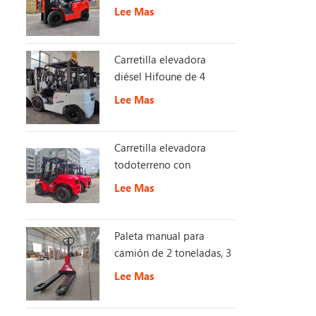
con EURO Stage 5
Lee Mas
Carretilla elevadora
diésel Hifoune de 4
toneladas con motor
Lee Mas
KUBOTA
Carretilla elevadora
todoterreno con
interruptor de 2,5 -3,5
Lee Mas
toneladas 4X4 2WD/4WD
Paleta manual para
camión de 2 toneladas, 3
toneladas y 5 toneladas
Lee Mas