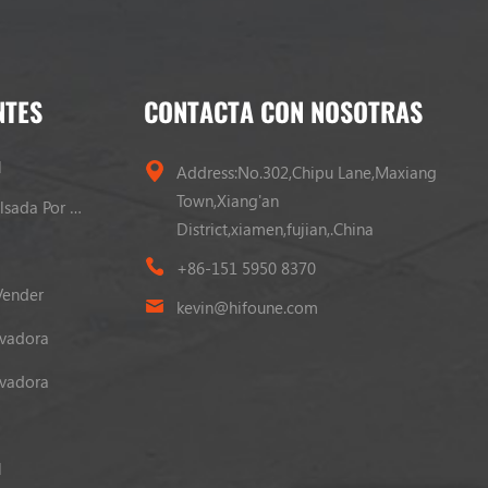
NTES
CONTACTA CON NOSOTRAS
l
Address:No.302,Chipu Lane,Maxiang
Town,Xiang'an
Carretilla Elevadora Propulsada Por GLP
District,xiamen,fujian,.China
+86-151 5950 8370
Vender
kevin@hifoune.com
evadora
evadora
l