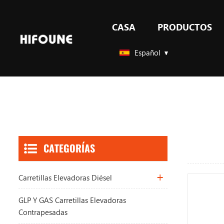
CASA
PRODUCTOS
GLP Y GAS carretillas elevadoras contrapesadas
Español
CATEGORÍAS
Carretillas Elevadoras Diésel
GLP Y GAS Carretillas Elevadoras
Contrapesadas