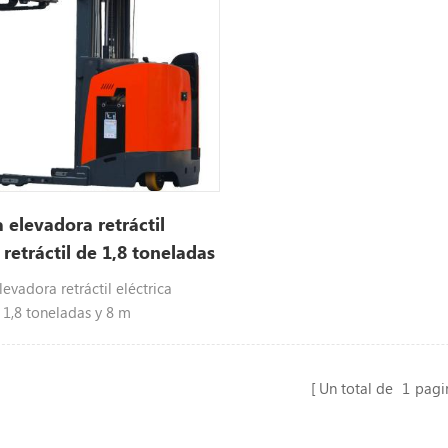
a elevadora retráctil
 retráctil de 1,8 toneladas
elevadora retráctil eléctrica
e 1,8 toneladas y 8 m
Un total de
1
pagi