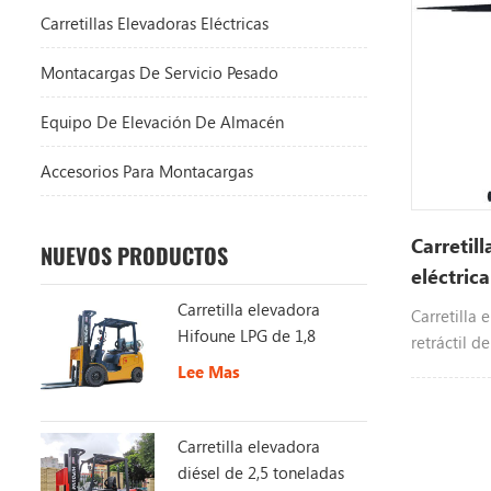
Carretillas Elevadoras Eléctricas
Montacargas De Servicio Pesado
Equipo De Elevación De Almacén
Accesorios Para Montacargas
Carretill
NUEVOS PRODUCTOS
eléctrica
y 8 m
Carretilla elevadora
Carretilla 
Hifoune LPG de 1,8
retráctil d
toneladas a la venta
Lee Mas
Carretilla elevadora
diésel de 2,5 toneladas