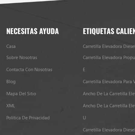
NECESITAS AYUDA
ETIQUETAS CALIE
Casa
Carretilla Elevadora Diese
Sobre Nosotras
Contacta Con Nosotras
E
Blog
Carretilla Elevadora Para 
Mapa Del Sitio
Ancho De La Carretilla El
XML
Ancho De La Carretilla El
Política De Privacidad
U
Carretilla Elevadora Diese