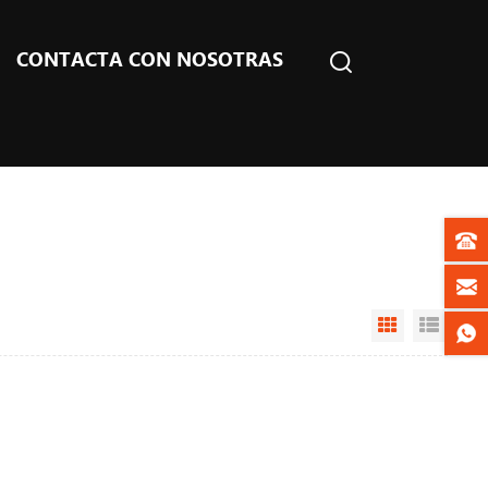
CONTACTA CON NOSOTRAS
Grid View
List V