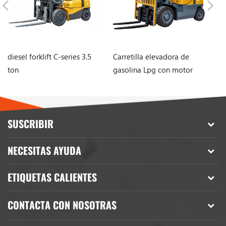
diesel forklift C-series 3.5
Carretilla elevadora de
Ca
ton
gasolina Lpg con motor
se
Nissan de 2,5 toneladas y
2500 kg con mástil de 3
etapas
SUSCRIBIR
NECESITAS AYUDA
ETIQUETAS CALIENTES
CONTACTA CON NOSOTRAS