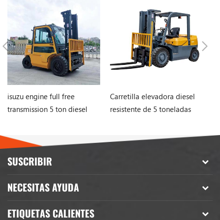
isuzu engine full free
Carretilla elevadora diesel
Ca
transmission 5 ton diesel
resistente de 5 toneladas
Ma
forklift with side shifter
con empuje giratorio para
3t
la venta
di
SUSCRIBIR
NECESITAS AYUDA
ETIQUETAS CALIENTES