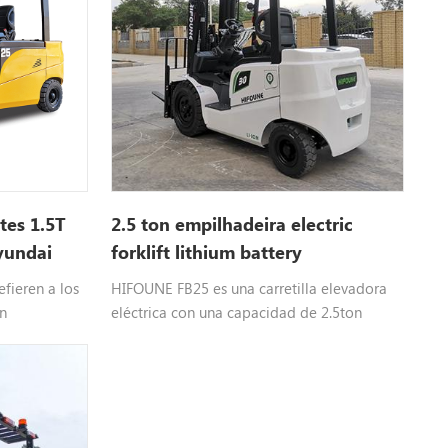
ntes 1.5T
2.5 ton empilhadeira electric
yundai
forklift lithium battery
rica a la
efieren a los
HIFOUNE FB25 es una carretilla elevadora
n
eléctrica con una capacidad de 2.5ton
llos funcionan
alimentada por la masa, que se puede
ipo de
elegir en diferentes tonelajes
ar energía
n lugar
o la energía