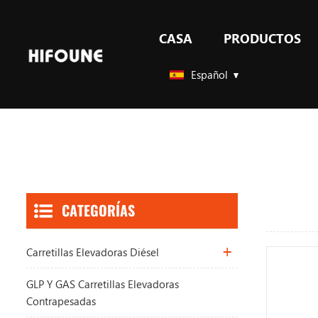
CASA
PRODUCTOS
GLP Y GAS carretillas elevadoras contrapesadas
Español
CATEGORÍAS
Carretillas Elevadoras Diésel
GLP Y GAS Carretillas Elevadoras
Contrapesadas