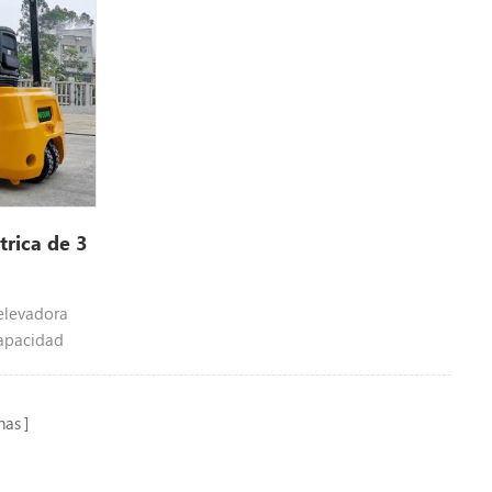
ste tipo de
 del
trica de 3
 elevadora
capacidad
nable en
nas