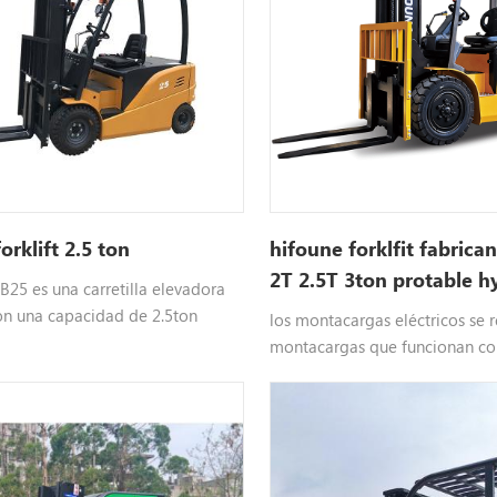
forklift 2.5 ton
hifoune forklfit fabrica
2T 2.5T 3ton protable h
25 es una carretilla elevadora
carretilla elevadora eléct
con una capacidad de 2.5ton
los montacargas eléctricos se r
venta
 por la masa, que se puede
montacargas que funcionan co
iferentes tonelajes
electricidad, y la mayoría de e
con baterías. la batería es un t
batería, su función es almacen
eléctrica limitada y usarla en u
adecuado. funciona convirtiend