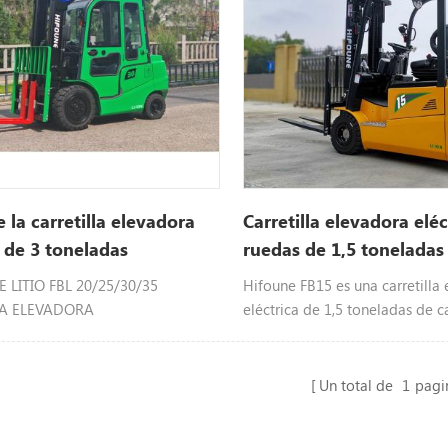
química en energía eléctrica. e
batería se instala en la batería
montacargas eléctrico.
 la carretilla elevadora
Carretilla elevadora eléc
a de 3 toneladas
ruedas de 1,5 toneladas
 LITIO FBL 20/25/30/35
Hifoune FB15 es una carretilla
LA ELEVADORA
eléctrica de 1,5 toneladas de 
ALANCEADA
alimentada por masa, seleccio
diferentes tonelajes
Un total de
1
pagi