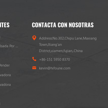
NTES
CONTACTA CON NOSOTRAS
l
Address:No.302,Chipu Lane,Maxiang
Town,Xiang'an
Carretilla Elevadora Propulsada Por GLP
District,xiamen,fujian,.China
+86-151 5950 8370
Vender
kevin@hifoune.com
evadora
evadora
l