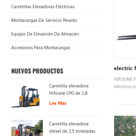
Carretillas Elevadoras Eléctricas
Montacargas De Servicio Pesado
Equipo De Elevación De Almacén
Accesorios Para Montacargas
electric 
NUEVOS PRODUCTOS
HIFOUNE FB
Carretilla elevadora
eléctrica 
Hifoune LPG de 1,8
alimentada
toneladas a la venta
elegir en d
Lee Mas
Carretilla elevadora
diésel de 2,5 toneladas