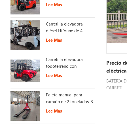
con EURO Stage 5
Lee Mas
Carretilla elevadora
diésel Hifoune de 4
toneladas con motor
Lee Mas
KUBOTA
Carretilla elevadora
Precio de
todoterreno con
eléctric
interruptor de 2,5 -3,5
Lee Mas
toneladas 4X4 2WD/4WD
BATERIA DE
CARRETIL
CONTRAB
Paleta manual para
camión de 2 toneladas, 3
toneladas y 5 toneladas
Lee Mas