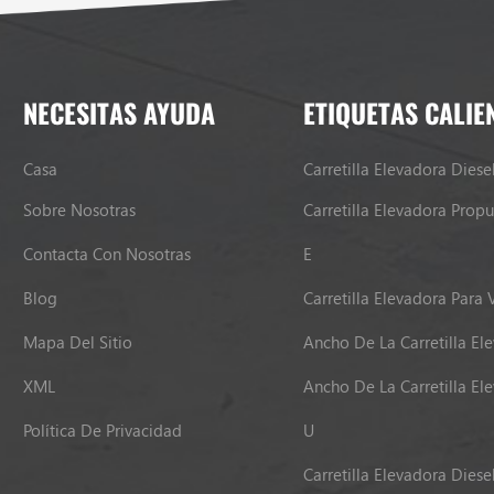
NECESITAS AYUDA
ETIQUETAS CALIE
Casa
Carretilla Elevadora Diese
Sobre Nosotras
Contacta Con Nosotras
E
Blog
Carretilla Elevadora Para 
Mapa Del Sitio
Ancho De La Carretilla El
XML
Ancho De La Carretilla El
Política De Privacidad
U
Carretilla Elevadora Diese